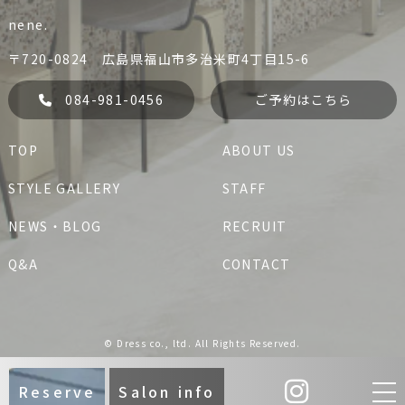
nene.
her.
jem.
084-999-2229
084-981-5067
〒720-0824 広島県福山市多治米町4丁目15-6
liko
Dress
予約する
予約する
084-981-0456
ご予約はこちら
liko
Dress
her.
TOP
ABOUT US
her.
jem.
nene.
STYLE GALLERY
STAFF
084-981-0456
nene.
予約する
NEWS・BLOG
RECRUIT
Q&A
CONTACT
jem.
nene.
© Dress co., ltd. All Rights Reserved.
Reserve
Salon info