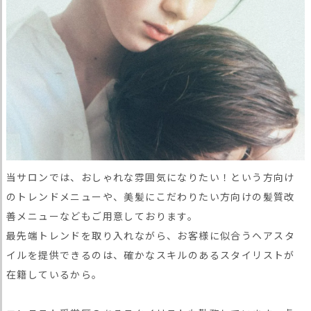
当サロンでは、おしゃれな雰囲気になりたい！という方向け
のトレンドメニューや、美髪にこだわりたい方向けの髪質改
善メニューなどもご用意しております。
最
先
端
ト
レ
ン
ド
を
取
り
入
れ
な
が
ら
、
お
客
様
に
似
合
う
ヘ
ア
ス
タ
イ
ル
を
提
供できるのは、確かなスキルのあるスタイリストが
在籍しているから。