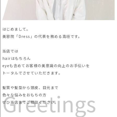
はじめまして。
美容院「Dress」の代表を務める高垣です。
当店では
hairはもちろん
eyeも含めてお客様の美意識の向上のお手伝いを
トータルでさせていただきます。
髪質や髪型から頭皮、目元まで
G
r
e
e
t
i
n
g
s
色々な悩みをおもちの方
ぜひ当店までご相談ください。