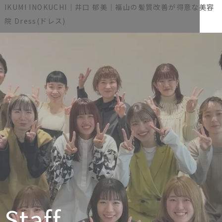
IKUMI INOKUCHI｜井口 郁美｜福山の髪質改善が得意な美容
院 Dress(ドレス)
Staff