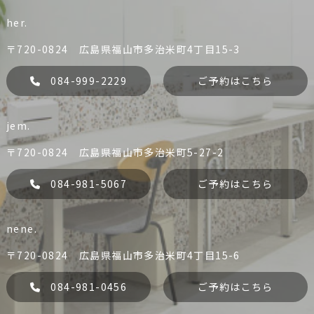
her.
〒720-0824 広島県福山市多治米町4丁目15-3
084-999-2229
ご予約はこちら
jem.
liko
Dress
084-981-0456
084-981-5067
〒720-0824 広島県福山市多治米町5-27-2
予約する
予約する
084-981-5067
ご予約はこちら
nene.
her.
jem.
084-999-2229
084-981-5067
〒720-0824 広島県福山市多治米町4丁目15-6
liko
Dress
予約する
予約する
084-981-0456
ご予約はこちら
liko
Dress
her.